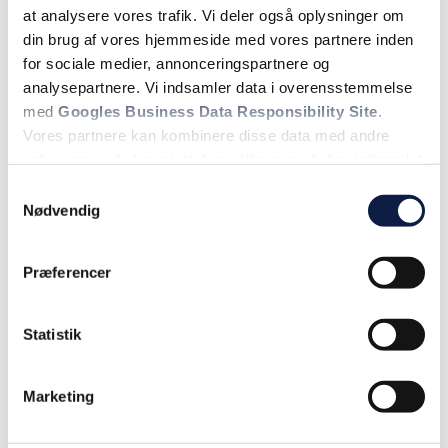
at analysere vores trafik. Vi deler også oplysninger om
din brug af vores hjemmeside med vores partnere inden
for sociale medier, annonceringspartnere og
analysepartnere. Vi indsamler data i overensstemmelse
med
Googles Business Data Responsibility Site
.
Vores partnere kan kombinere disse data med andre
oplysninger, du har givet dem, eller som de har indsamlet
fra din brug af deres tjenester.
Samtykkevalg
Nødvendig
Se Cookie & Privatlivspolitik
her
Blikkenslagerarbejde på Sjælland
Præferencer
Læs mere
Statistik
Marketing