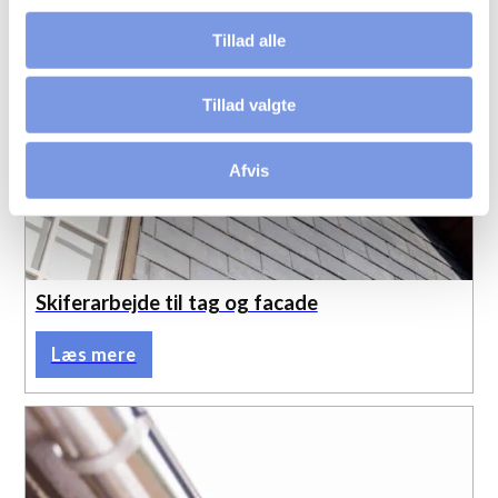
Tillad alle
Tillad valgte
Afvis
Skiferarbejde til tag og facade
Læs mere