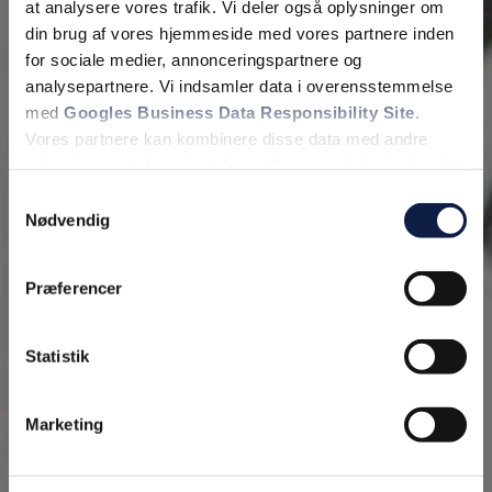
at analysere vores trafik. Vi deler også oplysninger om
din brug af vores hjemmeside med vores partnere inden
for sociale medier, annonceringspartnere og
analysepartnere. Vi indsamler data i overensstemmelse
Fjern
med
Googles Business Data Responsibility Site
.
Vores partnere kan kombinere disse data med andre
oplysninger, du har givet dem, eller som de har indsamlet
fra din brug af deres tjenester.
Samtykkevalg
Nødvendig
Se Cookie & Privatlivspolitik
her
Præferencer
Statistik
Marketing