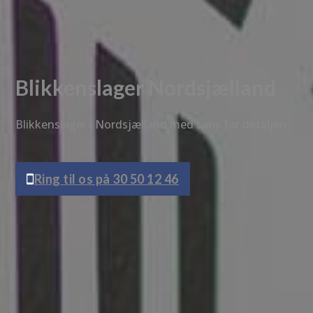
Blikkenslager Nordsjælland
Blikkenslager i Nordsjælland med sans for detaljen
Ring til os på 30 50 12 46
Få et tilbud
Vi vender tilbage hurtigst muligt.