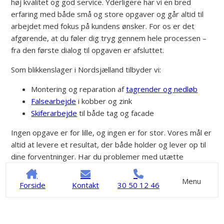
høj kvalitet og god service. Yderligere har vi en bred
erfaring med både små og store opgaver og går altid til
arbejdet med fokus på kundens ønsker. For os er det
afgørende, at du føler dig tryg gennem hele processen –
fra den første dialog til opgaven er afsluttet.
Som blikkenslager i Nordsjælland tilbyder vi:
Montering og reparation af
tagrender og nedløb
Falsearbejde
i kobber og zink
Skiferarbejde
til både tag og facade
Ingen opgave er for lille, og ingen er for stor. Vores mål er
altid at levere et resultat, der både holder og lever op til
dine forventninger. Har du problemer med utætte
tagrender eller skader på taget, bør det håndteres
hurtigt, så skaderne ikke udvikler sig. Ring til os i dag på
30
Menu
Forside
Kontakt
30 50 12 46
50 12 46
.
Kontakt os
30 50 12 46