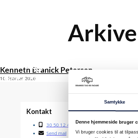
Spring til hovedindhold
Spring til sidefod
Arkive
Kenneth Branick Petersen
10. februar 2026
Samtykke
Kontakt
Åbni
Mandag
Denne hjemmeside bruger c
30 50 12 46
Vi bruger cookies til at tilpas
Fredag
Send mail