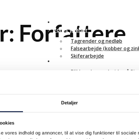
Forside
r:
Forfattere
Vores ydelser
Tagrender og nedløb
Falsearbejde (kobber og zin
Skiferarbejde
Viden
Blikkenslagerarbejde på Sjæ
Skiferarbejde til tag og fac
Blikkenslager til montering
Blikkenslagerarbejde for bo
Inddækninger og falsearbej
Detaljer
Kontakt
ngstider
Årets håndværker
finalist 2026
 - torsdag
07:00 - 15:00
ookies
se vores indhold og annoncer, til at vise dig funktioner til sociale
07:00 - 14:30