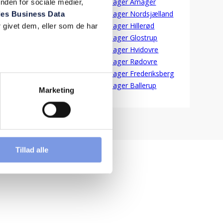
Blikkenslager Amager
nden for sociale medier,
Blikkenslager Nordsjælland
es Business Data
Blikkenslager Hillerød
 givet dem, eller som de har
Blikkenslager Glostrup
Blikkenslager Hvidovre
Blikkenslager Rødovre
Blikkenslager Frederiksberg
Blikkenslager Ballerup
Marketing
Tillad alle