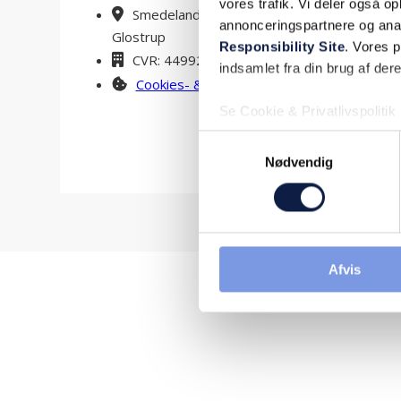
vores trafik. Vi deler også 
Smedeland 7, 2600
Lørdag
annonceringspartnere og ana
Glostrup
Responsibility Site
. Vores 
CVR: 44992604
indsamlet fra din brug af dere
Cookies- & Privatlivspolitik
Se Cookie & Privatlivspolitik
Samtykkevalg
Nødvendig
Afvis