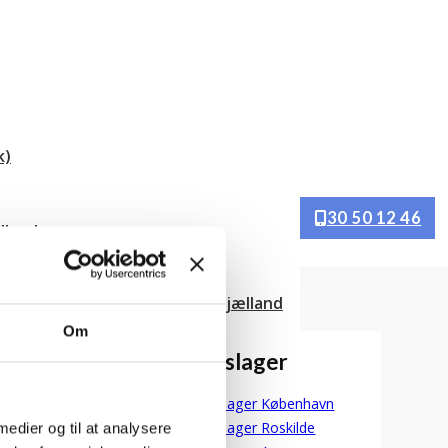
k)
30 50 12 46
lland
ade
 og udskiftning af tagrender
ligforeninger og erhverv på Sjælland
de på Sjælland
Om
Din blikkenslager
Blikkenslager København
Blikkenslager Roskilde
 medier og til at analysere